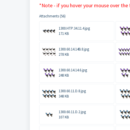
*Note - if you hover your mouse over the 
Attachments (56)
1300.HTP.34.11.4.jpg
171 KB
1300.60.14.14B.8.jpg
278 KB
1300.60.14.14.6.jpg
248 KB
1300.60.11.D.8.jpg
348 KB
1300.60.11.D.2.jpg
107 KB