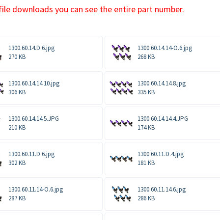
file downloads you can see the entire part number.
1300.60.14.D.6.jpg
1300.60.14.14-O.6.jpg
270 KB
268 KB
1300.60.14.14.10.jpg
1300.60.14.14.8.jpg
306 KB
335 KB
1300.60.14.14.5.JPG
1300.60.14.14.4.JPG
210 KB
174 KB
1300.60.11.D.6.jpg
1300.60.11.D.4.jpg
302 KB
181 KB
1300.60.11.14-O.6.jpg
1300.60.11.14.6.jpg
287 KB
286 KB