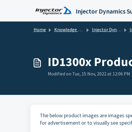
Skip to main content
Injector Dynamics 
Home
Knowledge base
Injector Dynamics
Inj
ID1300x Produ
Modified on Tue, 15 Nov, 2022 at 12:06 PM
The below product images are images spe
for advertisement or to visually see speci