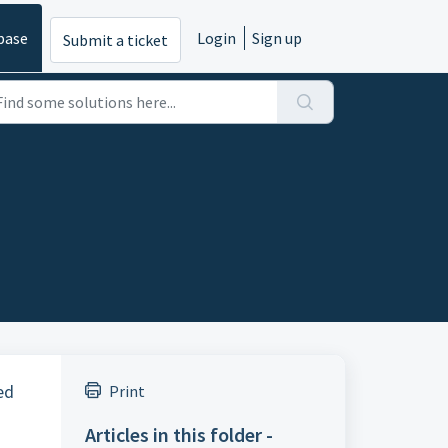
base
Login
Sign up
Submit a ticket
ed
Print
Articles in this folder -