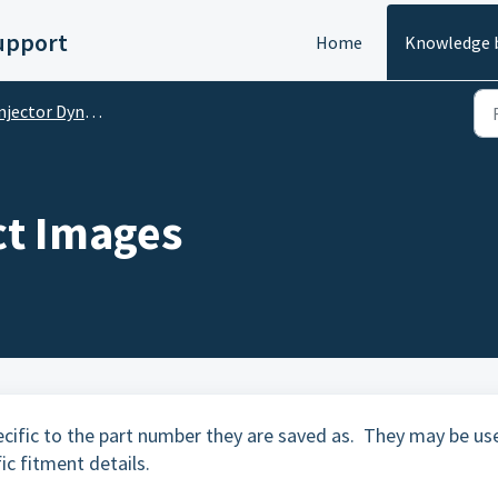
Support
Home
Knowledge 
ector Dynamics Product Images/Media
ct Images
cific to the part number they are saved as. They may be us
fic fitment details.